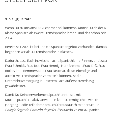
ꜟ
Hola! ¿Qué tal?
Wenn Du zu uns ans BRG Scharnebeck kommst, kannst Du ab der 6.
Klasse Spanisch als zweite Fremdsprache lernen, und das schon seit
2004.
Bereits seit 2000 ist bei uns ein Spanischangebot vorhanden, damals
begannen wir als 3. Fremdsprache in Klasse 9.
Dadurch, dass Euch inzwischen acht Spanischlehrer*innen, und zwar
Frau Schmidt, Frau Jost, Frau Hennig, Herr Brehmer, Frau Jörß, Frau
Rothe, Frau Remmers und Frau Dettmar, diese lebendige und
attraktive Fremdsprache vermitteln können, ist die
Unterrichtsversorgung in unserem Fach äußerst zuverlässig
gewährleistet.
Damit Du Deine erworbenen Sprachkenntnisse mit
Muttersprachlern aktiv anwenden kannst, ermöglichen wir Dir in
Jahrgang 10 die Teilnahme am Schüleraustausch mit der Schule
Colegio Sagrado Corazón de Jesús- Esclavas
in Valencia, Spanien.