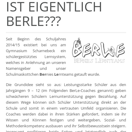
IST EIGENTLICH
BERLE???
Seit Beginn des Schuljahres
2014/15 existiert bei uns am
Gymnasium Scharnebeck ein
schülergestütztes Lernsystem,
welches in Anlehnung an unseren
Namensgeber und unser
Schulmaskottchen
Ber
nies
Le
rnteams getauft wurde.
Die Grundidee sieht so aus: Leistungsstarke Schüler aus den
Jahrgängen 9 – 12 (im Folgenden BerLe-Coaches genannt) geben
schwächeren Schülern Lernunterstützung gegen Bezahlung. Auf
diesem Wege können sich Schüler Unterstützung direkt an der
Schule und somit in einem vertrauten Umfeld organisieren. Die
Coaches werden dabei in ihren Stärken gefordert, indem sie ihr
Wissen und Können festigen und weitergeben, Sozial- und
Methodenkompetenz ausbauen und ihr Selbstbewusstsein steigern.
Insgesamt profitieren beide Seiten und letztendlich auch der