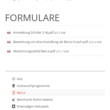
FORMULARE
Anmeldung Schüler 2 HJ.pdf
(87,2 KiB)
Bewerbung um eine Anstellung als BerLe-Coach.pdf
(222,4 KiB)
Abrechnungszettel BerLe.pdf
(271,7 KiB)
AGs
Austauschprogramme
BerLe
Bernhards Ruhm Galerie
Ehemaligen-Netzwerk