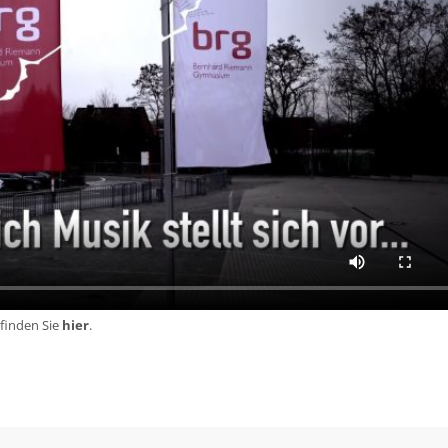
/finden Sie
hier
.