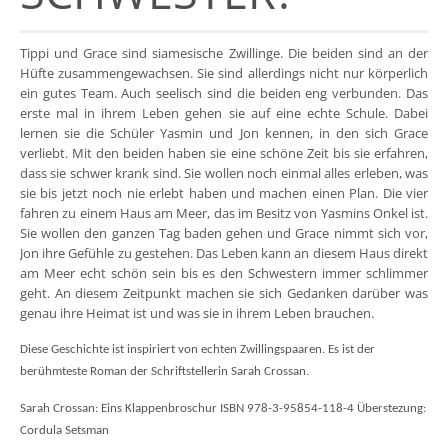
Tippi und Grace sind siamesische Zwillinge. Die beiden sind an der
Hüfte zusammengewachsen. Sie sind allerdings nicht nur körperlich
ein gutes Team. Auch seelisch sind die beiden eng verbunden. Das
erste mal in ihrem Leben gehen sie auf eine echte Schule. Dabei
lernen sie die Schüler Yasmin und Jon kennen, in den sich Grace
verliebt. Mit den beiden haben sie eine schöne Zeit bis sie erfahren,
dass sie schwer krank sind. Sie wollen noch einmal alles erleben, was
sie bis jetzt noch nie erlebt haben und machen einen Plan. Die vier
fahren zu einem Haus am Meer, das im Besitz von Yasmins Onkel ist.
Sie wollen den ganzen Tag baden gehen und Grace nimmt sich vor,
Jon ihre Gefühle zu gestehen. Das Leben kann an diesem Haus direkt
am Meer echt schön sein bis es den Schwestern immer schlimmer
geht. An diesem Zeitpunkt machen sie sich Gedanken darüber was
genau ihre Heimat ist und was sie in ihrem Leben brauchen.
Diese Geschichte ist inspiriert von echten Zwillingspaaren. Es ist der
berühmteste Roman der Schriftstellerin Sarah Crossan.
Sarah Crossan: Eins Klappenbroschur ISBN 978-3-95854-118-4 Überstezung:
Cordula Setsman