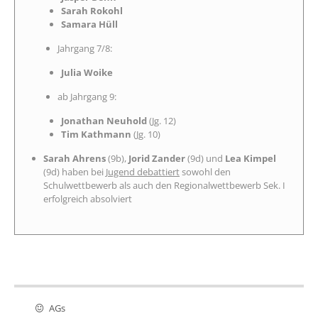
Sarah Rokohl
Samara Hüll
Jahrgang 7/8:
Julia Woike
ab Jahrgang 9:
Jonathan Neuhold
(Jg. 12)
Tim Kathmann
(Jg. 10)
Sarah Ahrens
(9b),
Jorid Zander
(9d) und
Lea Kimpel
(9d) haben bei
Jugend debattiert
sowohl den
Schulwettbewerb als auch den Regionalwettbewerb Sek. I
erfolgreich absolviert
AGs