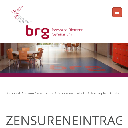
Bernhard Riemann Gymnasium
Schulgemeinschaft
Terminplan Details
ZENSURENEINTRAG