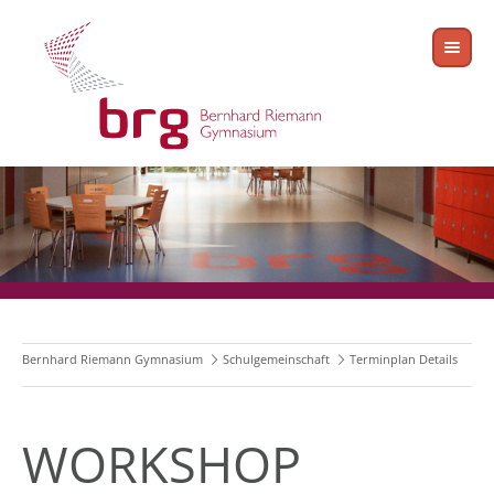
Bernhard Riemann Gymnasium
Schulgemeinschaft
Terminplan Details
WORKSHOP