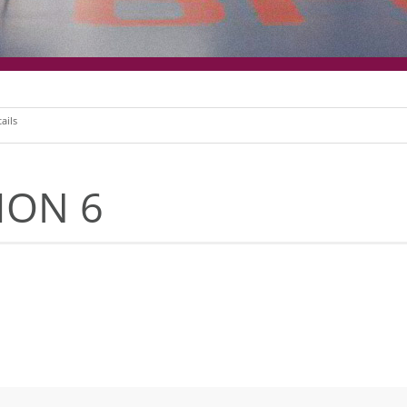
ails
ION 6