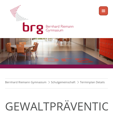
Bernhard Riemann Gymnasium
Schulgemeinschaft
Terminplan Details
GEWALTPRÄVENTIO