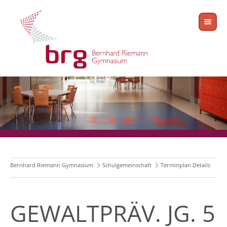
Bernhard Riemann Gymnasium
Schulgemeinschaft
Terminplan Details
GEWALTPRÄV. JG. 5