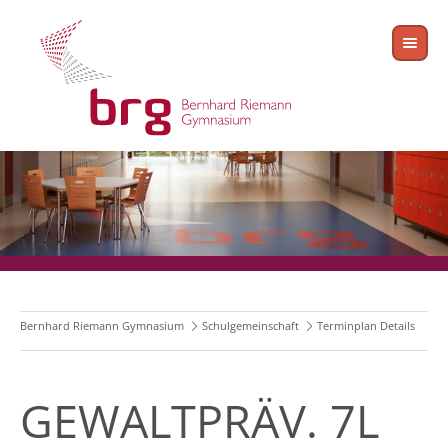
Bernhard Riemann Gymnasium
Schulgemeinschaft
Terminplan Details
GEWALTPRÄV. 7L