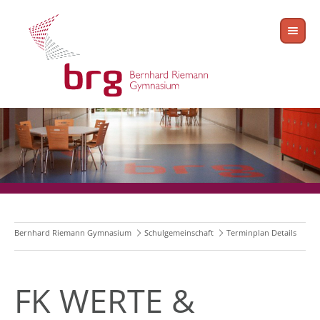
Bernhard Riemann Gymnasium
Schulgemeinschaft
Terminplan Details
FK WERTE &