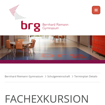
Bernhard Riemann Gymnasium
Schulgemeinschaft
Terminplan Details
FACHEXKURSION