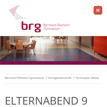
Bernhard Riemann Gymnasium
Schulgemeinschaft
Terminplan Details
ELTERNABEND 9