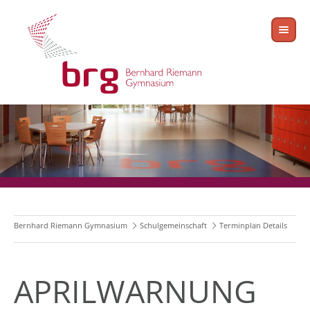
Bernhard Riemann Gymnasium
Schulgemeinschaft
Terminplan Details
APRILWARNUNG